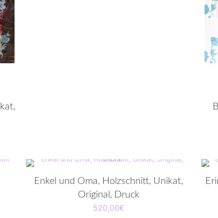
kat,
B
Enkel und Oma, Holzschnitt, Unikat,
Eri
Original, Druck
520,00
€