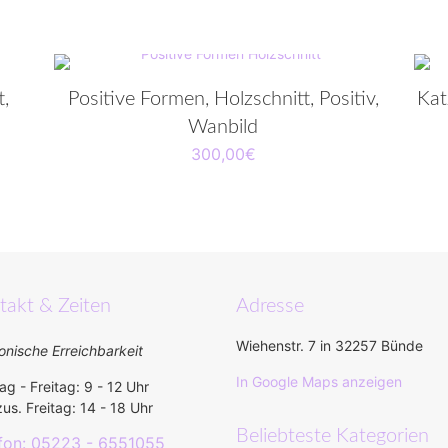
t,
Positive Formen, Holzschnitt, Positiv,
Kat
Wanbild
300,00
€
takt & Zeiten
Adresse
Wiehenstr. 7 in 32257 Bünde
onische Erreichbarkeit
In Google Maps anzeigen
g - Freitag: 9 - 12 Uhr
us. Freitag: 14 - 18 Uhr
Beliebteste Kategorien
fon: 05223 - 6551055