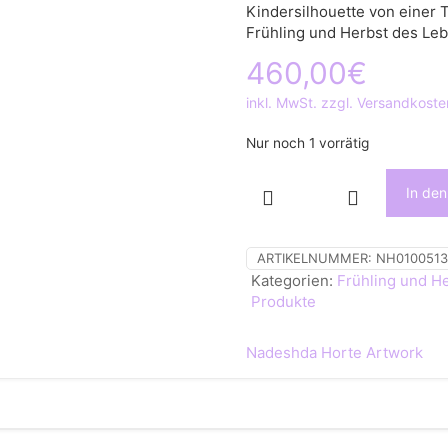
Kindersilhouette von einer T
Frühling und Herbst des Leb
460,00
€
inkl. MwSt. zzgl. Versandkoste
Nur noch 1 vorrätig
In de
Kindheitsbilder,
Holzschnitt,
Unikat,
ARTIKELNUMMER:
NH0100513
Original,
Kategorien:
Frühling und H
Druck
Produkte
Menge
Nadeshda Horte Artwork