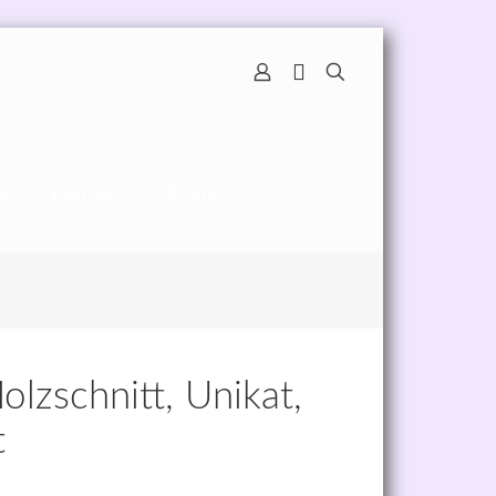
s
Kontakt
Konto
olzschnitt, Unikat,
t