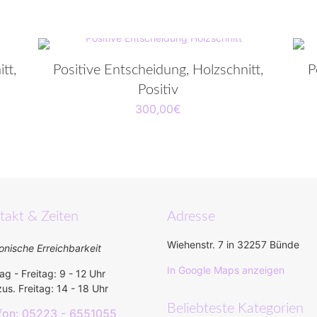
tt,
Positive Entscheidung, Holzschnitt,
P
Positiv
300,00
€
takt & Zeiten
Adresse
Wiehenstr. 7 in 32257 Bünde
onische Erreichbarkeit
In Google Maps anzeigen
g - Freitag: 9 - 12 Uhr
us. Freitag: 14 - 18 Uhr
Beliebteste Kategorien
fon: 05223 - 6551055