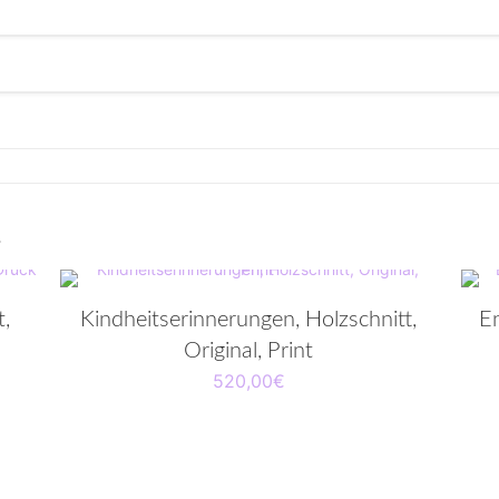
…
t,
Kindheitserinnerungen, Holzschnitt,
En
Original, Print
520,00
€