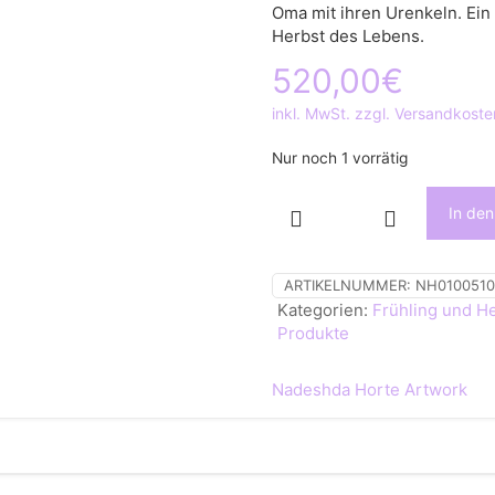
Oma mit ihren Urenkeln. Ein
Herbst des Lebens.
520,00
€
inkl. MwSt. zzgl. Versandkoste
Nur noch 1 vorrätig
In de
Erinnerung,
Holzschnitt,
Unikat,
ARTIKELNUMMER:
NH0100510
Original,
Kategorien:
Frühling und H
Print
Produkte
Menge
Nadeshda Horte Artwork