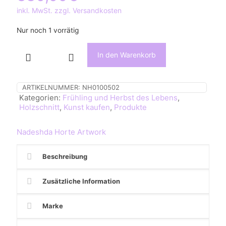
inkl. MwSt. zzgl. Versandkosten
Nur noch 1 vorrätig
In den Warenkorb
Bleibende
Erinnerung,
Holzschnitt,
Unikat,
ARTIKELNUMMER:
NH0100502
Familie
Kategorien:
Frühling und Herbst des Lebens
,
Menge
Holzschnitt
,
Kunst kaufen
,
Produkte
Nadeshda Horte Artwork
Beschreibung
Zusätzliche Information
Marke