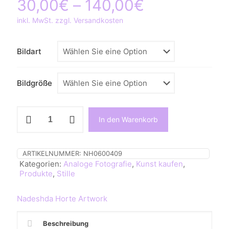
Preisspanne
30,00
€
–
140,00
€
30,00€
inkl. MwSt. zzgl. Versandkosten
bis
140,00€
Bildart
Bildgröße
Stille,
In den Warenkorb
Fantasiewald,
SW
Fotografie,
Analogfotografie
ARTIKELNUMMER:
NH0600409
Menge
Kategorien:
Analoge Fotografie
,
Kunst kaufen
,
Produkte
,
Stille
Nadeshda Horte Artwork
Beschreibung